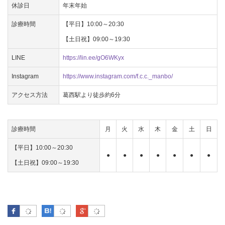
休診日
年末年始
診療時間
【平日】10:00～20:30
【土日祝】09:00～19:30
LINE
https://lin.ee/gO6WKyx
Instagram
https://www.instagram.com/f.c.c._manbo/
アクセス方法
葛西駅より徒歩約6分
診療時間
月
火
水
木
金
土
日
【平日】10:00～20:30
●
●
●
●
●
●
●
【土日祝】09:00～19:30
Facebook
はてなブックマーク
Google Plus